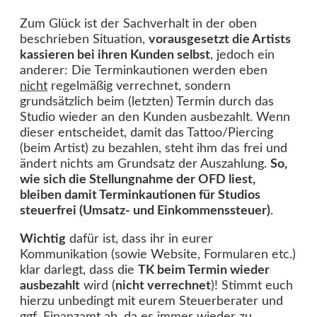
Zum Glück ist der Sachverhalt in der oben
beschrieben Situation,
vorausgesetzt die Artists
kassieren bei ihren Kunden selbst
, jedoch ein
anderer: Die Terminkautionen werden eben
nicht
regelmäßig verrechnet, sondern
grundsätzlich beim (letzten) Termin durch das
Studio wieder an den Kunden ausbezahlt. Wenn
dieser entscheidet, damit das Tattoo/Piercing
(beim Artist) zu bezahlen, steht ihm das frei und
ändert nichts am Grundsatz der Auszahlung.
So,
wie sich die Stellungnahme der OFD liest,
bleiben damit Terminkautionen für Studios
steuerfrei (Umsatz- und Einkommenssteuer)
.
Wichtig
dafür ist, dass ihr in eurer
Kommunikation (sowie Website, Formularen etc.)
klar darlegt, dass die
TK beim Termin wieder
ausbezahlt
wird (
nicht verrechnet
)! Stimmt euch
hierzu unbedingt mit eurem Steuerberater und
ggf. Finanzamt ab, da es immer wieder zu