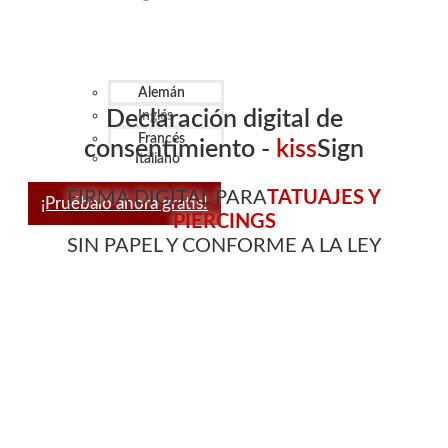
Alemán
Declaración digital de
Inglés
Francés
consentimiento -
kiss
Sign
Italiano
FIRMA DIGITAL PARA
TATUAJES Y
¡Pruébalo ahora gratis!
PIERCINGS
SIN PAPEL Y CONFORME A LA LEY