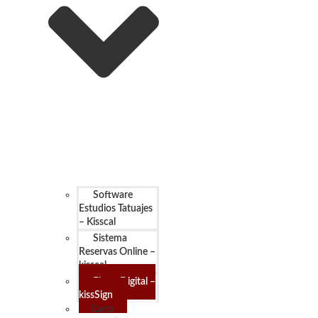
Software
Estudios Tatuajes
– Kisscal
Sistema
Reservas Online –
kisscal
Firma Digital –
kissSign
Carta